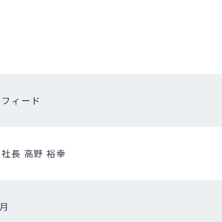
リフィード
社長 高野 裕幸
1月